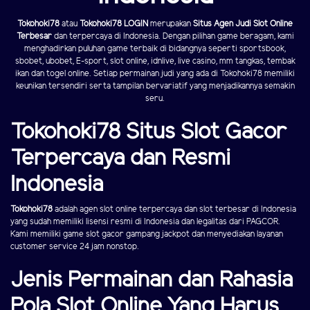
Tokohoki78
atau
Tokohoki78 LOGIN
merupakan
Situs Agen Judi Slot Online
Terbesar
dan terpercaya di Indonesia. Dengan pilihan game beragam, kami
menghadirkan puluhan game terbaik di bidangnya seperti sportsbook,
sbobet, ubobet, E-sport, slot online, idnlive, live casino, mm tangkas, tembak
ikan dan togel online. Setiap permainan judi yang ada di Tokohoki78 memiliki
keunikan tersendiri serta tampilan bervariatif yang menjadikannya semakin
seru.
Tokohoki78 Situs Slot Gacor
Terpercaya dan Resmi
Indonesia
Tokohoki78
adalah agen slot online terpercaya dan slot terbesar di Indonesia
yang sudah memiliki lisensi resmi di Indonesia dan legalitas dari PAGCOR.
Kami memiliki game slot gacor gampang jackpot dan menyediakan layanan
customer service 24 jam nonstop.
Jenis Permainan dan Rahasia
Pola Slot Online Yang Harus