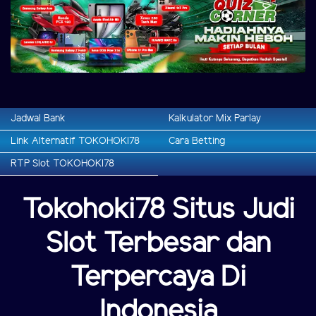
Jadwal Bank
Kalkulator Mix Parlay
Link Alternatif TOKOHOKI78
Cara Betting
RTP Slot TOKOHOKI78
Tokohoki78 Situs Judi
Slot Terbesar dan
Terpercaya Di
Indonesia