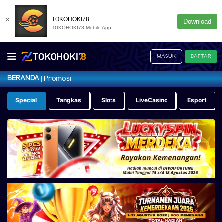
×
TOKOHOKI78
Download
TOKOHOKI78 Mobile App
MASUK
DAFTAR
BERANDA
Promosi
Special
Tangkas
Slots
LiveCasino
Esport